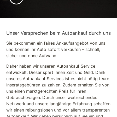
Unsere Top 10 in NRW
Auto verkaufen Köln
Unser Versprechen beim Autoankauf durch uns
Auto verkaufen Düsseldorf
Sie bekommen ein faires Ankaufsangebot von uns
Auto verkaufen Dortmund
und können Ihr Auto sofort verkaufen – schnell,
sicher und ohne Aufwand!
Auto verkaufen Essen
Daher haben wir unseren Autoankauf Service
Auto verkaufen Duisburg
entwickelt. Dieser spart Ihnen Zeit und Geld. Dank
Auto verkaufen Wuppertal
unseres Autoankauf Services ist es nicht nötig teure
Inseratsgebühren zu zahlen. Zudem erhalten Sie von
Auto verkaufen Bochum
uns einen marktgerechten Preis für Ihren
Gebrauchtwagen. Durch unser weitreichendes
Auto verkaufen Bielefeld
Netzwerk und unsere langjährige Erfahrung schaffen
Auto verkaufen Bonn
wir einen reibungslosen und vor allem transparenten
Autoankauf. Wir gehen persönlich auf Sie ein und